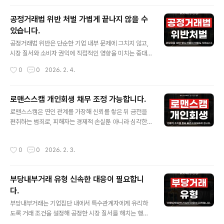
기관으로, 채권자와 직접적인 채무 관계는 없습니다. 따라
서 적법한 집행권원과 압류 명령 없이 제3채무자에게 변제
공정거래법 위반 처벌 가볍게 끝나지 않을 수
를 요구하는 행위는 허용되지 않습니다. 이 글에서는 제3
있습니다.
채무자 채권추심은 무엇인지 알아보고 채권추심전문변호
글 내용
사 선임이 필요한 이유를 살펴보도록 하겠습니다. 제3채무
공정거래법 위반은 단순한 기업 내부 문제에 그치지 않고,
자란 무엇일까?채권 관계에서 제3채무자란 채권자와 직접
시장 질서와 소비자 권익에 직접적인 영향을 미치는 중대
적인 채무 관계는 없지만, 채무자에게 금전이나 급여, 보증
한 법 위반 행위로 평가됩니다. 담합, 불공정거래, 시장지배
작성시간
0
0
2026. 2. 4.
금 등 지급해야 할 의무를 부담하고 있는 제3의 주체를 말
적 지위 남용 등은 공정한 경쟁을 저해하는 대표적인 행위
합니다. 즉 채무자 본인이 아니라, 채무자의 재산..
로, 위반이 인정될 경우 과징금 부과는 물론 형사처벌까지
이어질 수 있습니다. 특히 공정거래위원회의 조사와 제재
로맨스스캠 개인회생 채무 조정 가능합니다.
는 기업뿐 아니라 임원·담당자 개인에게도 책임이 확대되
글 내용
로맨스스캠은 연인 관계를 가장해 신뢰를 쌓은 뒤 금전을
는 경우가 많아, 초기 대응에 따라 처벌 수위와 기업 이미지
편취하는 범죄로, 피해자는 경제적 손실뿐 아니라 심각한
에 큰 차이가 발생합니다. 이 글에서는 공정거래법 위반 시
채무 문제에 직면하는 경우가 많습니다. 특히 대출이나 카
어떤 처벌이 내려질 수 있는지 알아보고 변호사 조력 및 상
드 사용을 통해 자금이 오간 경우, 사기 피해임을 인지했더
담이 중요한 이유를 살펴보도록 하겠습니다. 공정거래법위
작성시간
0
0
2026. 2. 3.
라도 채무는 그대로 남아 일상생활을 위협하게 됩니다. 이
반 개념과 의미는?공정거래법 위반이란 독점규제 및 공정
처럼 로맨스스캠으로 인해 감당하기 어려운 빚이 발생했다
거래에 관한 법률에서 금지하는 행위를 기..
면, 단순한 채무 연체를 넘어 개인회생 제도를 통한 현실적
부당내부거래 유형 신속한 대응이 필요합니
인 회복 방안을 검토할 필요가 있습니다. 이 글에서는 로맨
다.
스스캠 개인회생이 가능한지 알아보고 회생전문변호사 선
글 내용
임이 필수로 필요한 이유를 살펴보도록 하겠습니다. 로맨
부당내부거래는 기업집단 내에서 특수관계자에게 유리하
스스캠의 개념과 유형에는?로맨스스캠 사기는 연인 관계
도록 거래 조건을 설정해 공정한 시장 질서를 해치는 행위
나 호감을 가장해 접근한 뒤, 감정적 신뢰를 이용해 금전을
를 의미합니다. 외형상 정상적인 계약이나 거래처럼 보이