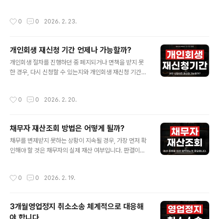
다. 조정이혼은 법원이 중재하여 재산분할, 위자료, 양육권
아보고 전문변호사 계약서 검토 및 조력이 필요한 이유를
등 쟁점을 조율하는 방식으로, 소송보다 시간과 비용 부담
살펴보도록 하겠습니다. 가맹계약서란 무엇일까?가맹계약
작성시간
0
0
2026. 2. 23.
을 줄일 수 있다는 특징이 있습니다. 조정이 성립되면 판결
서는 가맹본부와 가맹점주 사이에 체결되는 계약으로, 가
과 동일한 효력이 발생하지만, 합의에 이르지 못하면 결국
맹사업의 운영 방식과 조건, 그리고 양 당사자의 권리와..
소송으로 이어질 수 있기 때문에 초기 단계에서 쟁점을 정
개인회생 재신청 기간 언제나 가능할까?
리하고 대응 방향을 마련하는 것이 중요합니다. 이 글에서
글 내용
는 조정이혼 절차에 대해 알아보고 이혼전문변호사 선임이
개인회생 절차를 진행하던 중 폐지되거나 면책을 받지 못
필요한 이유를 살펴보도록 하겠습니다. 조정이혼의 개념
한 경우, 다시 신청할 수 있는지와 개인회생 재신청 기간에
은?조정이혼은 부부 사이에 이혼과 관련된 분쟁이 있을 때,
대해 궁금해하는 분들이 많습니다. 개인회생은 일정 요건
재판으로 바로 판단을 받기보다 법원의 중재를 통해 합의
을 충족하면 재신청이 가능하지만, 단순히 기간만 지나면
작성시간
0
0
2026. 2. 20.
로 해결하는 절차를 의미합니다. 법관과 조정..
가능한 것이 아니라 기존 사건의 종료 사유와 신청자의 현
재 상황에 따라 판단이 달라질 수 있습니다. 특히 동일한 사
유가 반복되거나 변제 능력에 변화가 없는 경우에는 재신
채무자 재산조회 방법은 어떻게 될까?
청이 기각될 가능성도 있기 때문에 주의가 필요합니다. 이
글 내용
글에서는 개인회생 재신청 기간에 대해 알아보고 회생전문
채무를 변제받지 못하는 상황이 지속될 경우, 가장 먼저 확
변호사 선임이 필요한 이유를 살펴보도록 하겠습니다. 개
인해야 할 것은 채무자의 실제 재산 여부입니다. 판결이나
인회생 재신청 할 수 있을까?개인회생은 면책을 받은 이후
지급명령을 받더라도 채무자의 재산이 파악되지 않으면 강
에도 다시 신청하는 것이 가능합니다. 다만 법원은 동일한
제집행이 어려워 실질적인 회수가 이루어지지 않을 수 있
작성시간
0
0
2026. 2. 19.
절차가 반복되는 점에 대해 엄격하게 판단하는 ..
기 때문입니다. 이때 활용되는 절차가 바로 채무자 재산조
회로, 금융자산이나 부동산 등 재산 현황을 확인해 집행 가
능성을 판단하는 데 중요한 역할을 합니다. 다만 재산조회
3개월영업정지 취소소송 체계적으로 대응해
는 신청 요건과 절차가 정해져 있어 이를 정확히 이해하고
야 합니다.
진행하는 것이 필요합니다. 재산조회 개념과 대상은 어떻