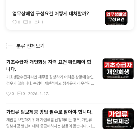
업무상배임 구성요건 어떻게 대처할까?
0
0
조회
1
분류 전체보기
주요 글 목록
기초수급자 개인회생 자격 요건 확인해야 합
니다.
글 내용
기초생활수급자라면 채무를 감당하기 어려운 상황에 놓인
경우가 많습니다. 수입이 제한적이고 생계유지가 우선되는
만큼, 빚을 갚는 것이 현실적으로 부담이 될 수밖에 없습니
작성시간
0
0
2026. 2. 27.
다. 이러한 경우 활용할 수 있는 제도가 바로 개인회생입니
다. 개인회생은 일정 기간 동안 변제 가능한 금액만 갚고,
나머지 채무를 탕감받을 수 있는 제도로, 기초수급자 역시
가압류 담보제공 방법 필수로 알아야 합니다.
요건을 충족하면 신청이 가능합니다. 다만 소득 인정 여부,
글 내용
채권을 보전하기 위해 가압류를 신청하려는 경우, 가압류
최저생계비 반영, 변제금 산정 등 일반적인 경우와 다른 판
담보제공 방법에 대해 궁금해하시는 분들이 많습니다. 가
단 요소가 많아 자신의 상황에 맞는 기준을 정확히 확인하
압류는 상대방의 재산을 임시로 묶어두는 강력한 조치이기
는 것이 중요합니다. 기초생활수급자에 해당하는 경우는?
때문에, 법원은 신청인에게 일정한 담보를 제공하도록 요
기초생활수급자는 소득과 재산이 일정 기준 이하로, 국가