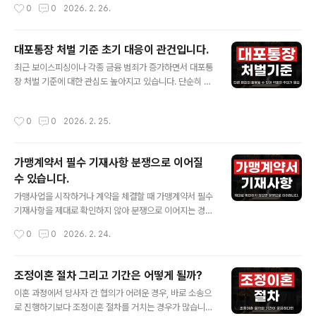
작성시간
0
0
2026. 2. 26.
구하는 것이 일반적입니다. 특히 담보를 어떻게 제공해야
의 생계 지원이 필요한 경우에 해당합니다. 단순히 소득이
하는지, 현금으로 해야 하는지, 보증보험으로도 가능한지
적은 것만으로 판단되는 것이 아니라..
에 따라 절차와 비용이 달라질 수 있어 사전에 정확히 확인
대포통장 처벌 기준 초기 대응이 관건입니다.
하는 것이 중요합니다. 이 글에서는 가압류 담보제공 방법
글 내용
에 대해 알아보고 채권추심전문변호사 선임과 조력이 필요
최근 보이스피싱이나 각종 금융 범죄가 증가하면서 대포통
한 이유를 살펴보도록 하겠습니다. 담보제공명령이란?담
장 처벌 기준에 대한 관심도 높아지고 있습니다. 단순히 계
보제공명령이란 법원이 가압류로 인해 채무자에게 발생할
좌를 빌려주거나 양도한 경우에도 범죄에 연루될 수 있으
수 있는 손해를 대비하기 위해, 신청인에게 일정한 담보를
며, 상황에 따라 형사처벌까지 이어질 수 있어 주의가 필요
작성시간
0
0
2026. 2. 25.
제공하도록 요구하는 결정을 말합니다. 가압류는 상대방의
합니다. 특히 가벼운 일이라고 생각하고 계좌를 제공했다
..
가 예상보다 무거운 처벌을 받는 사례도 적지 않습니다. 이
글에서는 대포통장 처벌기준과 함께 형사전문변호사 선임
가맹계약서 필수 기재사항 분쟁으로 이어질
이 필수인 이유를 살펴보도록 하겠습니다. 대포통장이란
수 있습니다.
무엇일까? 대포통장은 통장의 명의자와 실제 사용하는 사
글 내용
람이 다른 계좌를 의미하며, 주로 타인의 명의를 빌리거나
가맹사업을 시작하거나 계약을 체결할 때 가맹계약서 필수
도용해 개설된 통장을 말합니다. 이러한 계좌는 자금의 흐
기재사항을 제대로 확인하지 않아 분쟁으로 이어지는 경우
름을 숨기거나 추적을 어렵게 하기 위해 사용되는 경우가
가 적지 않습니다. 가맹계약서는 단순한 거래 문서가 아니
작성시간
0
0
2026. 2. 24.
많으며, 보이스피싱을 비롯해 사기, 불법 도박, 마..
라, 가맹본부와 가맹점주의 권리와 의무를 규정하는 중요
한 법적 근거가 되기 때문에 내용 하나하나가 향후 운영에
큰 영향을 미칠 수 있습니다. 특히 가맹사업법에서는 반드
조정이혼 절차 그리고 기간은 어떻게 될까?
시 포함되어야 하는 필수 기재사항을 정하고 있어, 이를 누
글 내용
이혼 과정에서 당사자 간 협의가 어려운 경우, 바로 소송으
락하거나 불명확하게 작성할 경우 불이익이 발생할 수 있
로 진행하기보다 조정이혼 절차를 거치는 경우가 많습니
습니다. 이 글에서는 가맹계약서 필수 기재사항에 대해 알