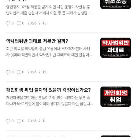
글 내용
게 될까?재산조회는 채무자가 채무를 이행하지 않거나 강
영업정지 3개월 처분을 받게 되면 사업 운영이 사실상 중
제집행을 준비하는 과정에서, 채무자가 보유한 재산을 법
단되면서 매출 손실과 거래처 이탈 등 큰 피해가 발생할 수
원을 통해 확인하는 절차를 의미합니다. 채권자가 채무자
있습니다. 갑작스럽게 영업을 할 수 없는 상황에 놓였을 때
작성시간
0
0
2026. 2. 13.
의 재산 현황을 알 수 없는 경우에도 법적 절차를 ..
단순히 처분을 수용할지, 아니면 대응을 통해 다툴지 고민
이 될 수밖에 없습니다. 특히 영업정지 취소소송 3개월과
같이 대응 시기를 놓치지 않는 것이 중요한 만큼, 현재 상황
약사법위반 과태료 처분만 될까?
에서 어떤 조치를 취할 수 있는지 정확히 확인하는 것이 필
글 내용
최근 의료용 의약품의 불법 유통이나 무자격자 판매 사례
요합니다. 이 글에서는 영업정지 취소소송 3개월 받게 된
가 잇따라 적발되면서 약사법위반 과태료에 대한 관심이
다면 어떻게 해야 하는지 알아보고 변호사 선임과 조력이
높아지고 있습니다. 약사법은 의약품의 제조·판매·유통 전
필요한 이유를 살펴보도록 하겠습니다. 영업정지처분의 개
반을 엄격하게 규율하고 있으며, 이를 위반할 경우 형사처
념은?영업정지처분은 행정청이 법령 위반이 확인된 사업
작성시간
0
0
2026. 2. 12.
벌뿐 아니라 과태료 처분이 병과 될 수 있습니다. 단순한 표
자에게 일정 기간 영업을 제한하는 행정처분으로, 해당 기
시사항 위반이나 신고 의무 미이행처럼 가볍게 여길 수 있
간 동안 영업 활동의 전부 또는 일부가..
는 사안도 행정처분과 과태료 부과로 이어질 수 있어 주의
개인회생 취업 불이익 있을까 걱정이신가요?
가 필요합니다. 특히 최근 단속이 강화되면서 사업자뿐 아
글 내용
니라 개인 판매자까지 책임이 문제 되는 사례가 늘고 있어,
개인회생을 고민하는 분들이 가장 많이 걱정하는 부분 중
위반 유형과 과태료 기준을 정확히 이해하는 것이 중요합
하나가 바로 취업에 불이익이 생기지 않을까 하는 점입니
니다. 약사법위반 개념과 위반 유형은?약사법은 의약품의
다. 개인회생을 신청하면 신용상 문제가 발생하는 만큼, 회
제조·유통·조제 및 약사 면허와 약국 운영에 관한 사항을 규
사 입사나 재직 중 불이익으로 이어질 것이라 막연히 생각
작성시간
0
0
2026. 2. 11.
율하는 법으로, 국민 보건 향상을 목적으로..
하는 경우도 적지 않습니다. 하지만 실제로 개인회생 취업
불이익은 법적으로 제한되는 범위가 정해져 있어, 모든 직
장이나 상황에 동일하게 적용되지는 않습니다. 이 글에서