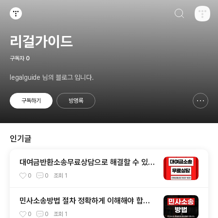
검색하기
티스토리
리걸가이드
구독자
0
legalguide 님의 블로그 입니다.
구독하기
방명록
신고하기 레이어
열기
인기글
대여금반환소송무료상담으로 해결할 수 있을
까?
0
0
조회
1
민사소송방법 절차 정확하게 이해해야 합니
다
0
0
조회
1