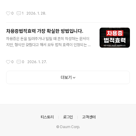
죄입니다. 흔히 장물이라 하면 절도로 훔친 물건만을 떠올
리스크까지 고민하고 계신 단계일 수 있습니다. 프랜차이
리기 쉽지만, 법적으로는 그 범위가 훨씬 넓습니다. 절도뿐
즈계약서는 표준계약서라는 이유로 그대로 체결되는 경우
작성시간
0
1
2026. 1. 28.
만 아니라 강도, 사기, 횡령, 공갈 ..
가 많지만, 실제로는 가맹비·로열티, 계약기간과 갱신 조건,
중도해지 시 위약금, 본사의 지원 범위 등 중요한 권리·의무
가 촘촘히 담겨 있습니다. 계약 내용을 충분히 검토하지 않
차용증법적효력 가장 확실한 방법입니다.
은 채 서명할 경우 예상치 못한 분쟁이나 손해로 이어질 수
글 내용
있는 만큼, 이 글에서는 프랜차이즈계약서 검토 시 반드시
차용증은 돈을 빌려주거나 빌릴 때 흔히 작성하는 문서이
확인해야 할 핵심 사항과 변호사를 통한 법적 검토가 왜 필
지만, 형식만 갖췄다고 해서 모두 법적 효력이 인정되는 것
요한지 살펴보겠습니다. 프랜차이즈계약서란?프랜차이즈
은 아닙니다. 단순한 메모나 각서 수준으로 작성된 차용증
계약서(가맹계약서)는 가맹본부와 가맹점사업자 사이의 권
은 분쟁이 발생했을 때 증거로서 효력이 다툼의 대상이 되
작성시간
0
0
2026. 1. 27.
리와 의무를 정리한 핵심 계약 문서로, 가..
기도 합니다. 실제로 법원은 차용증의 제목보다 금전 대여
사실이 구체적으로 입증되는지, 그리고 당사자의 의사가
명확히 드러나는지를 기준으로 차용증의 법적 효력을 판단
더보기
합니다. 이 글에서는 차용증법적효력에 대해 알아보고 채
권추심전문변호사를 선임한다면 어떤 조력을 받을 수 있는
지 살펴보도록 하겠습니다. 차용증이란?차용증은 금전이
나 물품을 빌린 사실과 변제 조건을 명확히 기록한 문서로,
민법상 소비대차 관계를 증명하는 자료입니다. 구두 약정
보다 법적 안정성이 높아 분쟁 발생 시 채권·채무 관계..
의안내
티스토리
로그인
고객센터
© Daum Corp.