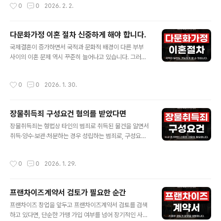
작성시간
0
0
2026. 2. 2.
편취하는 범죄를 말합니다. 메신저·SNS·이메일 ..
더라도, 실제로는 가격·물량·거래 상대방 선정 과정에서 합
리성이 결여돼 있다면 부당내부거래로 판단될 수 있습니
다. 특히 계열사 간 일감 몰아주기, 저가·고가 거래, 무이자
다문화가정 이혼 절차 신중하게 해야 합니다.
자금 지원 등은 대표적인 부당내부거래 유형 키워드로 분
글 내용
국제결혼이 증가하면서 국적과 문화적 배경이 다른 부부
류되며, 공정거래위원회의 조사와 제재로 이어질 가능성이
사이의 이혼 문제 역시 꾸준히 늘어나고 있습니다. 그러나
높습니다. 이 글에서는 부당내부거래 유형의 대해 알아보
다문화가정의 이혼은 일반적인 이혼 절차와 달리 체류 자
고 형사전문변호사 선임이 필요한 이유를 살펴보도록 하겠
격, 국적 문제, 자녀의 국적 및 양육권, 해외 송달 문제 등 추
습니다. 부당내부거래 개념은?부당내부거래는 기업집단에
작성시간
0
0
2026. 1. 30.
가로 검토해야 할 요소가 많아 절차가 복잡해질 수 있습니
속한 회사가 특수관계인이나 계열사를 상대로 자금, 자산,
다. 따라서 다문화가정 이혼을 준비하는 경우, 적용 법률과
상품, 용역 등을 거래하면서 정상적인 시장 조건을 벗어..
진행 절차를 정확히 이해하고 상황에 맞는 대응 방향을 미
장물취득죄 구성요건 혐의를 받았다면
리 확인하는 것이 분쟁을 줄이고 안정적인 해결로 이어지
글 내용
는 중요한 출발점이 됩니다. 다문화과정 협의이혼과 재판
장물취득죄는 형법상 타인의 범죄로 취득된 물건을 알면서
이혼 절차는?다문화가정 이혼은 일반적으로 협의이혼 또
취득·양수·보관·처분하는 경우 성립하는 범죄로, 구성요건
는 재판이혼 절차로 진행되지만, 배우자의 거주 국가나 생
에 대한 오해가 많은 죄목 중 하나입니다. 단순히 중고 물품
활 기반에 따라 외국 법원에서 이혼을 진행해야 하는 상황
을 샀다는 이유만으로 처벌되는 것은 아니며, ‘장물성 인
작성시간
0
0
2026. 1. 29.
도 발생할 수 있습니다. 따라서 먼저 어느 ..
식’과 ‘취득 행위’가 있었는지가 핵심 판단 기준이 됩니다.
수사 단계에서는 거래 경위, 시세 대비 가격, 인식 가능성
등이 함께 문제 되기 때문에 장물취득죄의 구성요건을 정
프랜차이즈계약서 검토가 필요한 순간
확히 이해하는 것이 중요합니다. 장물취득죄란?장물취득
글 내용
죄는 타인의 범죄로 인해 취득된 재산이라는 사실을 알면
프랜차이즈 창업을 앞두고 프랜차이즈계약서 검토를 검색
서 그 물건을 취득하거나 보관·처분하는 경우 성립하는 범
하고 있다면, 단순한 가맹 가입 여부를 넘어 장기적인 사업