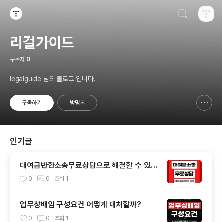
검색하기
티스토리
리걸가이드
구독자
0
legalguide 님의 블로그 입니다.
구독하기
방명록
신고하기 레이어
열기
인기글
대여금반환소송무료상담으로 해결할 수 있을
까?
0
0
조회
1
업무상배임 구성요건 어떻게 대처할까?
0
0
조회
1