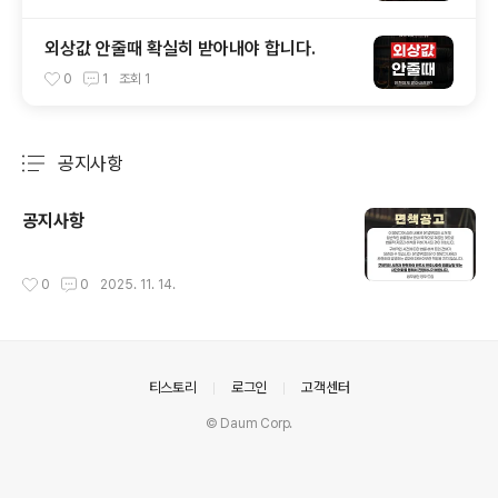
외상값 안줄때 확실히 받아내야 합니다.
0
1
조회
1
공지사항
분류 전체보기
주요 글 목록
공지사항
작성시간
0
0
2025. 11. 14.
의안내
티스토리
로그인
고객센터
© Daum Corp.